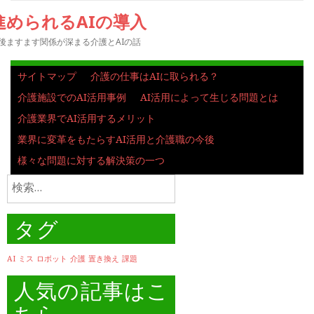
進められるAIの導入
後ますます関係が深まる介護とAIの話
サイトマップ
介護の仕事はAIに取られる？
介護施設でのAI活用事例
AI活用によって生じる問題とは
介護業界でAI活用するメリット
業界に変革をもたらすAI活用と介護職の今後
様々な問題に対する解決策の一つ
検
索:
タグ
AI
ミス
ロボット
介護
置き換え
課題
人気の記事はこ
ちら