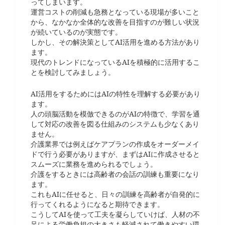
ってしまいます。
運営コストの削減も急務となっている現場が多いこと
から、なかなか全体的な改善を目指すのが難しい状況
が続いているのが実態です。
しかし、その解決策としてAI活用を進める方法があり
ます。
現代のトレンドになっているAIを積極的に活用するこ
とを検討してみましょう。
AI活用をするためにはAIの特性を理解する必要があり
ます。
人の頭脳活動を模倣できるのがAIの特徴で、学習を通
して対応の改善を図る仕組みのシステムも少なくあり
ません。
介護業界では例えばケアプランの作成をオーダーメイ
ドで行う必要がありますが、まずはAIに作成させると
スムーズに業務を進められるでしょう。
介護をするときには高齢者の会話の訓練も重要になり
ます。
これもAIに任せると、日々の訓練を高齢者が自発的に
行ってくれるようになると期待できます。
こうしてAIを使って工夫を凝らしていけば、人材の不
足による労働負担の大きさも軽減されて働きやすい環