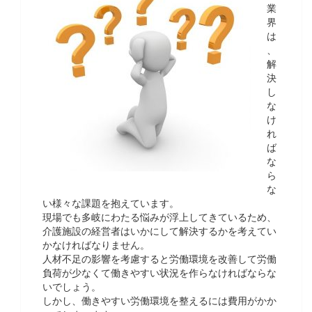
業
界
は
、
解
決
し
な
け
れ
ば
な
ら
な
い様々な課題を抱えています。
現場でも多岐にわたる悩みが浮上してきているため、
介護施設の経営者はいかにして解決するかを考えてい
かなければなりません。
人材不足の影響を考慮すると労働環境を改善して労働
負荷が少なくて働きやすい状況を作らなければならな
いでしょう。
しかし、働きやすい労働環境を整えるには費用がかか