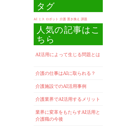
タグ
AI
ミス
ロボット
介護
置き換え
課題
人気の記事はこ
ちら
AI活用によって生じる問題とは
介護の仕事はAIに取られる？
介護施設でのAI活用事例
介護業界でAI活用するメリット
業界に変革をもたらすAI活用と
介護職の今後