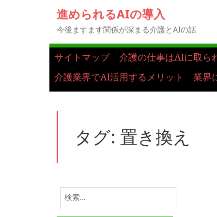
進められるAIの導入
今後ますます関係が深まる介護とAIの話
サイトマップ
介護の仕事はAIに取ら
介護業界でAI活用するメリット
業界
タグ:
置き換え
検
索: